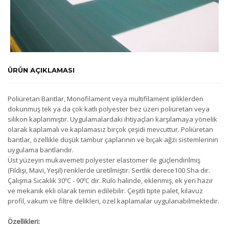
ÜRÜN AÇIKLAMASI
Poliüretan Bantlar, Monofilament veya multifilament ipliklerden
dokunmuş tek ya da çok katlı polyester bez üzeri poliüretan veya
silikon kaplanmıştır. Uygulamalardaki ihtiyaçları karşılamaya yönelik
olarak kaplamalı ve kaplamasız birçok çeşidi mevcuttur. Poliüretan
bantlar, özellikle düşük tambur çaplarının ve bıçak ağzı sistemlerinin
uygulama bantlarıdır.
Üst yüzeyin mukavemeti polyester elastomer ile güçlendirilmiş
(Fildişi, Mavi, Yeşil) renklerde üretilmiştir. Sertlik derece100 Sha dır.
Çalışma Sıcaklık 30ºC - 90ºC dir. Rulo halinde, eklenmiş, ek yeri hazır
ve mekanik ekli olarak temin edilebilir. Çeşitli tipte palet, kılavuz
profil, vakum ve filtre delikleri, özel kaplamalar uygulanabilmektedir.
Özellikleri: