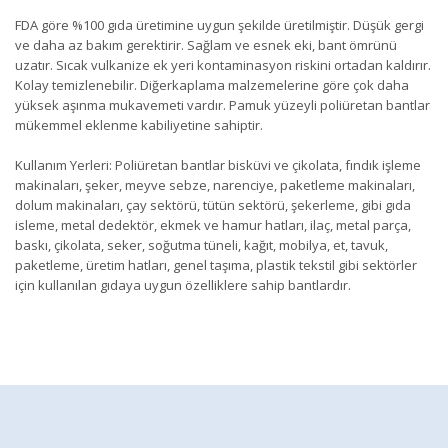
FDA göre %100 gıda üretimine uygun şekilde üretilmiştir. Düşük gergi
ve daha az bakım gerektirir. Sağlam ve esnek eki, bant ömrünü
uzatır. Sıcak vulkanize ek yeri kontaminasyon riskini ortadan kaldırır.
Kolay temizlenebilir. Diğerkaplama malzemelerine göre çok daha
yüksek aşınma mukavemeti vardır. Pamuk yüzeyli poliüretan bantlar
mükemmel eklenme kabiliyetine sahiptir.
Kullanım Yerleri: Poliüretan bantlar bisküvi ve çikolata, fındık işleme
makinaları, şeker, meyve sebze, narenciye, paketleme makinaları,
dolum makinaları, çay sektörü, tütün sektörü, şekerleme, gibi gıda
isleme, metal dedektör, ekmek ve hamur hatları, ilaç, metal parça,
baskı, çikolata, seker, soğutma tüneli, kağıt, mobilya, et, tavuk,
paketleme, üretim hatları, genel taşıma, plastik tekstil gibi sektörler
için kullanılan gıdaya uygun özelliklere sahip bantlardır.