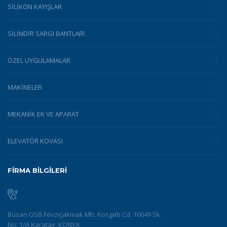
SILIKON KAYIŞLAR
SILINDIR SARGI BANTLARI
ÖZEL UYGULAMALAR
MAKINELER
MEKANIK EK VE APARAT
ELEVATÖR KOVASI
FİRMA BİLGİLERİ
Büsan OSB Fevziçakmak Mh. Kosgeb Cd. 10649 Sk.
No: 1/A Karatay, KONYA