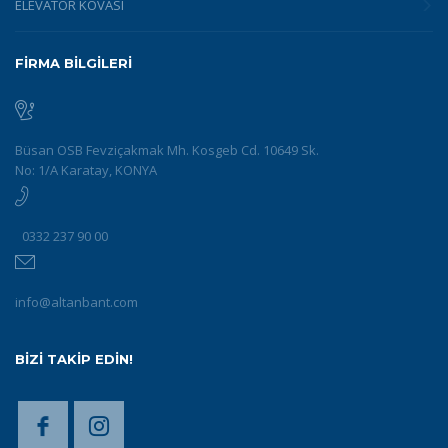
ELEVATÖR KOVASI
FİRMA BİLGİLERİ
Büsan OSB Fevziçakmak Mh. Kosgeb Cd. 10649 Sk.
No: 1/A Karatay, KONYA
0332 237 90 00
info@altanbant.com
BİZİ TAKİP EDİN!