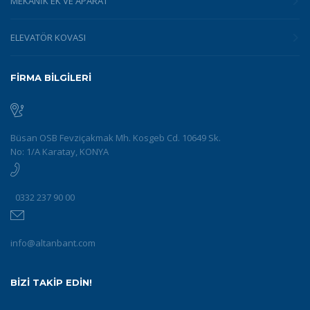
MEKANIK EK VE APARAT
ELEVATÖR KOVASI
FİRMA BİLGİLERİ
Büsan OSB Fevziçakmak Mh. Kosgeb Cd. 10649 Sk.
No: 1/A Karatay, KONYA
0332 237 90 00
info@altanbant.com
BİZİ TAKİP EDİN!