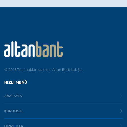
© 2018 Tüm hakları saklıdır. Altan Bant Ltd. Şti.
HIZLI MENÜ
ANASAYFA
KURUMSAL
HİZMETLER