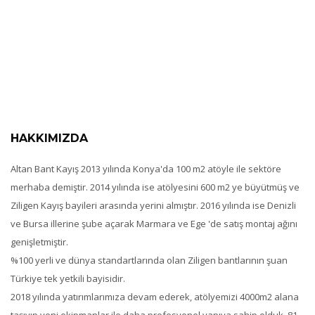
HAKKIMIZDA
Altan Bant Kayış 2013 yılında Konya'da 100 m2 atöyle ile sektöre
merhaba demiştir. 2014 yılında ise atölyesini 600 m2 ye büyütmüş ve
Ziligen Kayış bayileri arasında yerini almıştır. 2016 yılında ise Denizli
ve Bursa illerine şube açarak Marmara ve Ege 'de satış montaj ağını
genişletmiştir.
%100 yerli ve dünya standartlarında olan Ziligen bantlarının şuan
Türkiye tek yetkili bayisidir.
2018 yılında yatırımlarımıza devam ederek, atölyemizi 4000m2 alana
taşıyıp yeni ekipmanlar ile daha profesyonel yapıya sahip olduk. 81