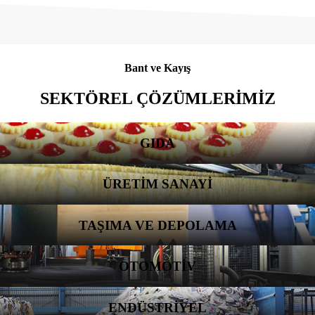
Bant ve Kayış
SEKTÖREL ÇÖZÜMLERİMİZ
GIDA
ÜRETİM SANAYİ
TAŞIMA VE DEPOLAMA
OTOMOTİV
ENDÜSTRİYEL