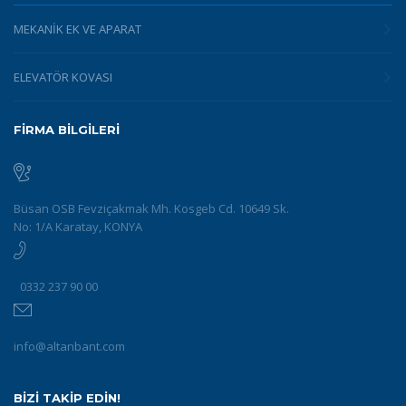
MEKANIK EK VE APARAT
ELEVATÖR KOVASI
FİRMA BİLGİLERİ
Büsan OSB Fevziçakmak Mh. Kosgeb Cd. 10649 Sk.
No: 1/A Karatay, KONYA
0332 237 90 00
info@altanbant.com
BİZİ TAKİP EDİN!