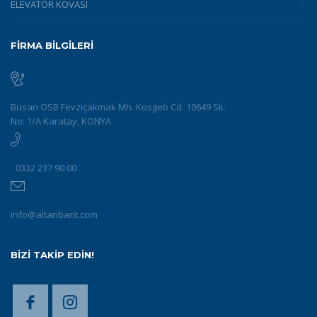
ELEVATÖR KOVASI
FİRMA BİLGİLERİ
Büsan OSB Fevziçakmak Mh. Kosgeb Cd. 10649 Sk.
No: 1/A Karatay, KONYA
0332 237 90 00
info@altanbant.com
BİZİ TAKİP EDİN!