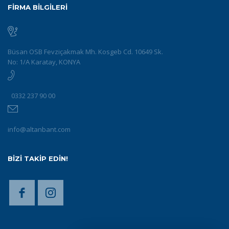
FİRMA BİLGİLERİ
Büsan OSB Fevziçakmak Mh. Kosgeb Cd. 10649 Sk.
No: 1/A Karatay, KONYA
0332 237 90 00
info@altanbant.com
BİZİ TAKİP EDİN!