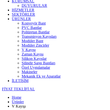
KURUMSAL
DUYURULAR
HİZMETLER
SEKTÖRLER
ÜRÜNLER
Konveyör Bant
PVC Bantlar
Poliüretan Bantlar
Transmisyon Kayışları
Modüler Bant
Modüler Zincirler
V Kayışı
Zaman Kayışı
Silikon Kayışlar
Silindir Sargı Bantları
Özel Uygulamalar
Makineler
Mekanik Ek ve Aparatlar
İLETİŞİM
FİYAT TEKLİFİ AL
Home
Ürünler
V Kayışı